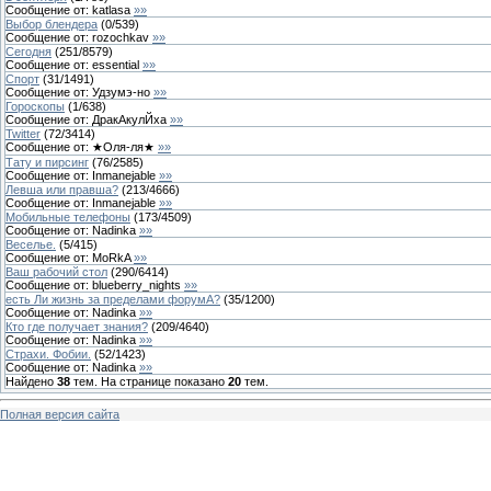
Сообщение от:
katlasa
»»
Выбор блендера
(
0
/
539
)
Сообщение от:
rozochkav
»»
Сегодня
(
251
/
8579
)
Сообщение от:
essential
»»
Спорт
(
31
/
1491
)
Сообщение от:
Удзумэ-но
»»
Гороскопы
(
1
/
638
)
Сообщение от:
ДракАкулЙха
»»
Twitter
(
72
/
3414
)
Сообщение от:
★Оля-ля★
»»
Тату и пирсинг
(
76
/
2585
)
Сообщение от:
Inmanejable
»»
Левша или правша?
(
213
/
4666
)
Сообщение от:
Inmanejable
»»
Мобильные телефоны
(
173
/
4509
)
Сообщение от:
Nadinka
»»
Веселье.
(
5
/
415
)
Сообщение от:
MoRkA
»»
Ваш рабочий стол
(
290
/
6414
)
Сообщение от:
blueberry_nights
»»
есть Ли жизнь за пределами форумА?
(
35
/
1200
)
Сообщение от:
Nadinka
»»
Кто где получает знания?
(
209
/
4640
)
Сообщение от:
Nadinka
»»
Страхи. Фобии.
(
52
/
1423
)
Сообщение от:
Nadinka
»»
Найдено
38
тем. На странице показано
20
тем.
Полная версия сайта