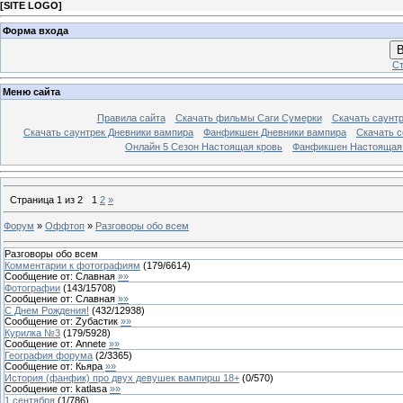
[
SITE LOGO
]
Форма входа
В
Ст
Меню сайта
Правила сайта
Скачать фильмы Саги Сумерки
Скачать саунт
Скачать саунтрек Дневники вампира
Фанфикшен Дневники вампира
Скачать 
Онлайн 5 Сезон Настоящая кровь
Фанфикшен Настоящая
Страница
1
из
2
1
2
»
Форум
»
Оффтоп
»
Разговоры обо всем
Разговоры обо всем
Комментарии к фотографиям
(
179
/
6614
)
Сообщение от:
Славная
»»
Фотографии
(
143
/
15708
)
Сообщение от:
Славная
»»
С Днем Рождения!
(
432
/
12938
)
Сообщение от:
Zубастик
»»
Курилка №3
(
179
/
5928
)
Сообщение от:
Annete
»»
География форума
(
2
/
3365
)
Сообщение от:
Кьяра
»»
История (фанфик) про двух девушек вампирш 18+
(
0
/
570
)
Сообщение от:
katlasa
»»
1 сентября
(
1
/
786
)