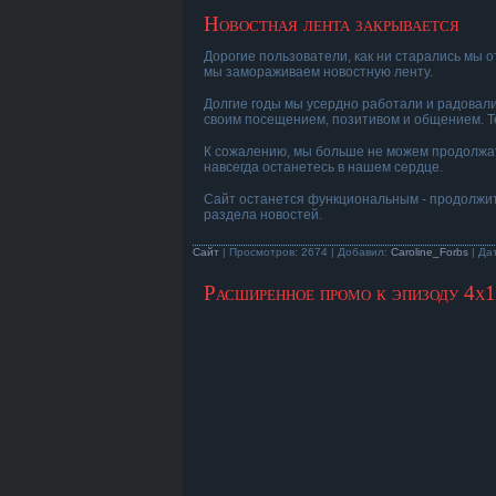
Новостная лента закрывается
Дорогие пользователи, как ни старались мы о
мы замораживаем новостную ленту.
Долгие годы мы усердно работали и радовали
своим посещением, позитивом и общением. Т
К сожалению, мы больше не можем продолжать
навсегда останетесь в нашем сердце.
Сайт останется функциональным - продолжит 
раздела новостей.
Сайт
| Просмотров: 2674 | Добавил:
Caroline_Forbs
| Да
Расширенное промо к эпизоду 4х1