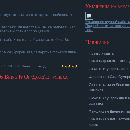
Украшения на заказ
ттянуть этот момент, с грустью сообщаем, что
Украшения ручной работ
Подробности:
можно узна
 вас свежими новостями, вы же радовали нас
теме
еперь мы хотим попрощаться.
 работу, но всегда будем вас любить. Вы
Навигация
работу форум, чат, заморозка коснется лишь
Правила сайта
Скачать фильмы Саги С
та:
19.03.2013
|
Комментарии (6)
Скачать саунтрек Сага 
6 Bring It On/Добейся успеха
Фанфикшен Сага Сумер
Скачать сериал Дневник
Вампира
Скачать саунтрек Дневн
вампира
Фанфикшен Дневники в
Скачать сериал Настоя
кровь