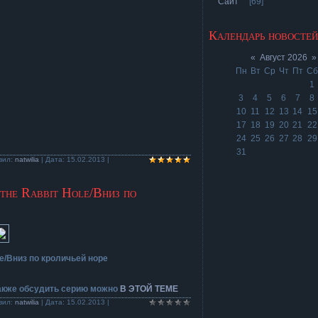
Сайт
[69]
Календарь новостей
«
Август 2026
»
Пн
Вт
Ср
Чт
Пт
Сб
1
3
4
5
6
7
8
10
11
12
13
14
15
17
18
19
20
21
22
24
25
26
27
28
29
31
вил:
natwilia
| Дата:
15.02.2013
|
the Rabbit Hole/Вниз по
le/Вниз по кроличьей норе
также обсудить серию можно
В ЭТОЙ ТЕМЕ
вил:
natwilia
| Дата:
15.02.2013
|