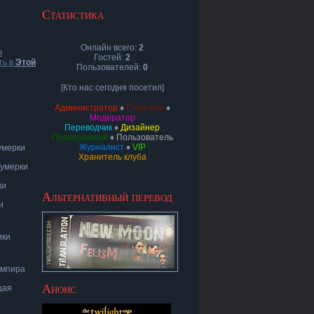
Статистика
Онлайн всего:
2
ы
Гостей:
2
ть в
Этой
Пользователей:
0
[Кто нас сегодня посетил]
Администратор
♦
Стар.пом
♦
Модератор
Переводчик
♦
Дизайнер
Проверенный
♦
Пользователь
Журналист
♦
VIP
умерки
Хранитель клуба
Сумерки
ки
Альтернативный перевод
и
ики
ампира
Анонс
щая