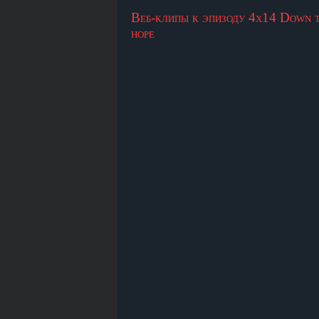
Веб-клипы к эпизоду 4х14 Down t
норе