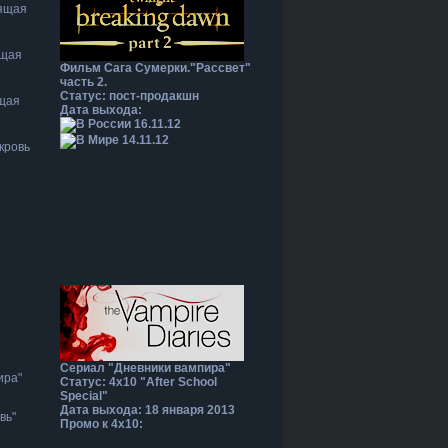
оящая
ящая
Фильм Сага Сумерки."Рассвет"
часть 2.
Статус: пост-продакшн
щая
Дата выхода:
16.11.12
14.11.12
кровь
Сериал "Дневники вампира"
ира"
Статус: 4х10 "After School
Special"
Дата выхода: 18 января 2013
вь"
Промо к 4х10: