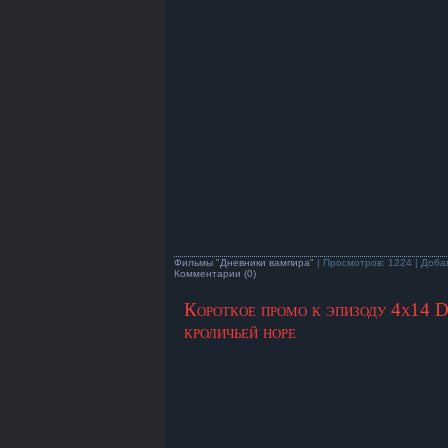
Фильмы "Дневники вампира"
| Просмотров: 1224 | Доба
Комментарии (0)
Короткое промо к эпизоду 4х14 D
кроличьей норе