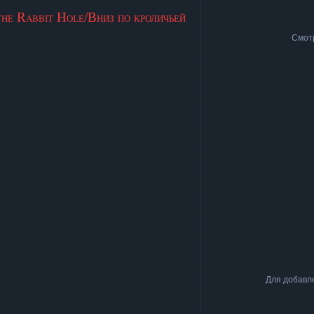
he Rabbit Hole/Вниз по кроличьей
Cмот
Для добавл