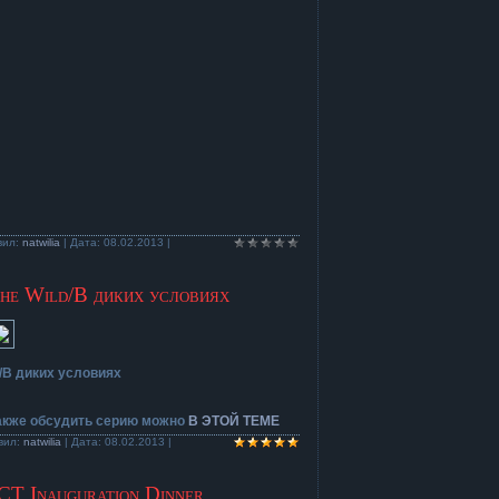
вил:
natwilia
| Дата:
08.02.2013
|
The Wild/В диких условиях
d/В диких условиях
также обсудить серию можно
В ЭТОЙ ТЕМЕ
вил:
natwilia
| Дата:
08.02.2013
|
T Inauguration Dinner