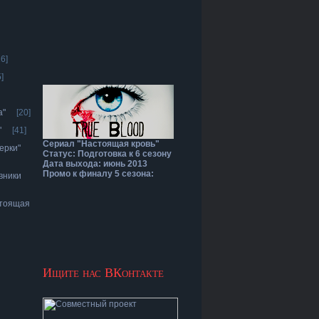
16]
]
а"
[20]
"
[41]
Сериал "Настоящая кровь"
ерки"
Статус: Подготовка к 6 сезону
Дата выхода: июнь 2013
Промо к финалу 5 сезона:
вники
стоящая
Ищите нас ВКонтакте