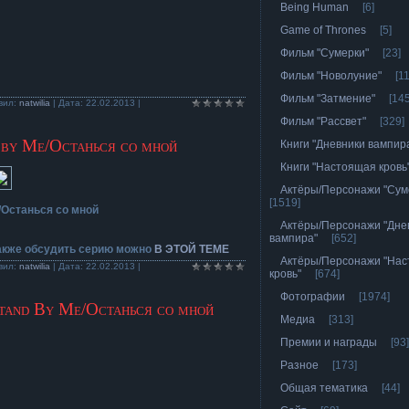
Being Human
[6]
Game of Thrones
[5]
Фильм "Сумерки"
[23]
Фильм "Новолуние"
[1
Фильм "Затмение"
[145
вил:
natwilia
| Дата:
22.02.2013
|
Фильм "Рассвет"
[329]
 by Me/Останься со мной
Книги "Дневники вампир
Книги "Настоящая кровь
Актёры/Персонажи "Сум
[1519]
/Останься со мной
Актёры/Персонажи "Дне
вампира"
[652]
также обсудить серию можно
В ЭТОЙ ТЕМЕ
Актёры/Персонажи "На
вил:
natwilia
| Дата:
22.02.2013
|
кровь"
[674]
Фотографии
[1974]
Stand By Me/Останься со мной
Медиа
[313]
Премии и награды
[93]
Разное
[173]
Общая тематика
[44]