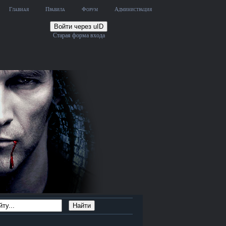
Главная
Правила
Форум
Администрация
Войти через uID
Старая форма входа