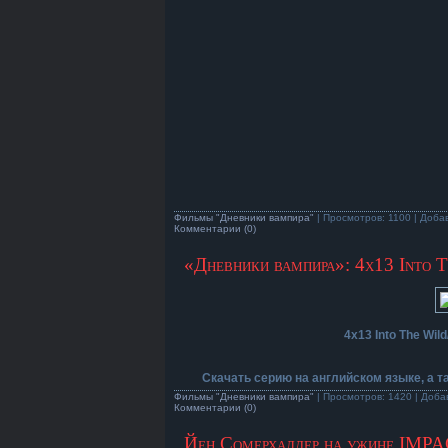
Фильмы "Дневники вампира"
| Просмотров: 1100 | Доба
Комментарии (0)
«Дневники вампира»: 4х13 Into 
4х13 Into The Wil
Скачать серию на английском языке, а 
Фильмы "Дневники вампира"
| Просмотров: 1420 | Доба
Комментарии (0)
Йен Сомерхалдер на ужине IMPAC