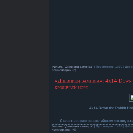
Фильмы "Дневники вампира"
| Просмотров: 1079 | Доба
Комментарии (2)
«Дневники вампира»: 4х14 Down 
кроличьей норе
4х14 Down the Rabbit Ho
Скачать серию на английском языке, а 
Фильмы "Дневники вампира"
| Просмотров: 1438 | Доба
Комментарии (0)