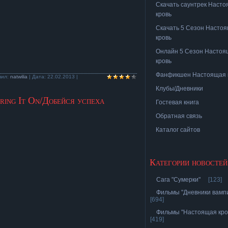
Скачать саунтрек Наст
кровь
Скачать 5 Сезон Насто
кровь
Онлайн 5 Сезон Настоя
кровь
Фанфикшен Настоящая 
вил:
natwilia
| Дата:
22.02.2013
|
Клубы/Дневники
ring It On/Добейся успеха
Гостевая книга
Обратная связь
Каталог сайтов
Категории новостей
Сага "Сумерки"
[123]
Фильмы "Дневники вамп
[694]
Фильмы "Настоящая кро
[419]