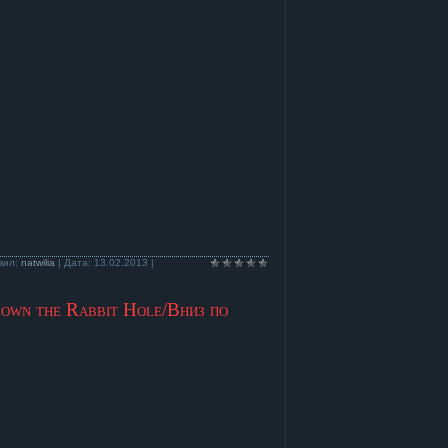
вил:
natwilia
| Дата:
13.02.2013
|
own the Rabbit Hole/Вниз по