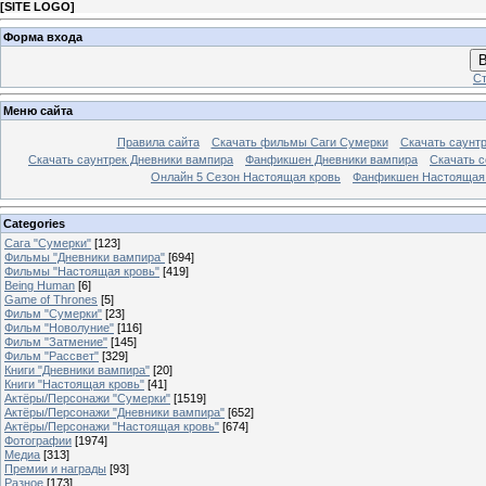
[
SITE LOGO
]
Форма входа
В
Ст
Меню сайта
Правила сайта
Скачать фильмы Саги Сумерки
Скачать саунт
Скачать саунтрек Дневники вампира
Фанфикшен Дневники вампира
Скачать 
Онлайн 5 Сезон Настоящая кровь
Фанфикшен Настоящая
Categories
Сага "Сумерки"
[123]
Фильмы "Дневники вампира"
[694]
Фильмы "Настоящая кровь"
[419]
Being Human
[6]
Game of Thrones
[5]
Фильм "Сумерки"
[23]
Фильм "Новолуние"
[116]
Фильм "Затмение"
[145]
Фильм "Рассвет"
[329]
Книги "Дневники вампира"
[20]
Книги "Настоящая кровь"
[41]
Актёры/Персонажи "Сумерки"
[1519]
Актёры/Персонажи "Дневники вампира"
[652]
Актёры/Персонажи "Настоящая кровь"
[674]
Фотографии
[1974]
Медиа
[313]
Премии и награды
[93]
Разное
[173]