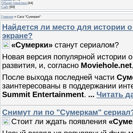
Общая тематика
[44]
Сайт
[69]
Главная
»
Сага "Сумерки"
Найдется ли место для истории 
экране?
«Сумерки»
станут сериалом?
Новая версия популярной истории о
развития, и, согласно
Moviehole.net
После выхода последней части
Сум
заинтересованы в поддержании инте
Summit Entertainment
.
...
Читать д
Снимут ли по "Сумеркам" сериал
Стоит ли ждать появления
«Суме