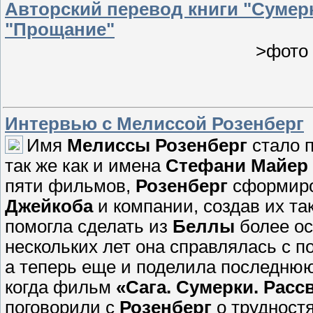
Авторский перевод книги "Сумер
"Прощание"
>фото
Интервью с Мелиссой Розенберг
Имя
Мелиссы Розенберг
стало 
так же как и имена
Стефани Майер
пяти фильмов,
Розенберг
сформиро
Джейкоба
и компании, создав их та
помогла сделать из
Беллы
более ос
нескольких лет она справлялась с
а теперь еще и поделила последню
когда фильм
«Сага. Сумерки. Рассв
поговорили с
Розенберг
о трудност