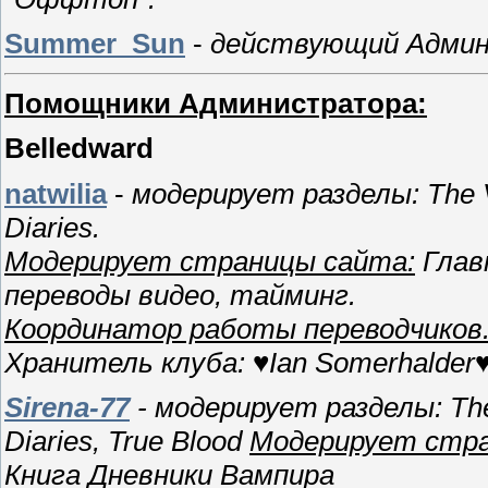
Summer_Sun
-
действующий Адми
Помощники Администратора:
Belledward
natwilia
-
модерирует разделы: The 
Diaries.
Модерирует страницы сайта:
Глав
переводы видео, тайминг.
Координатор работы переводчиков
Хранитель клуба:
♥Ian Somerhalder
Sirena-77
-
модерирует разделы: The
Diaries, True Blood
Модерирует стра
Книга Дневники Вампира