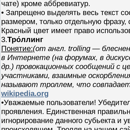
чате) кроме аббревиатур.
• Запрещено выделять весь текст с
размером, только отдельную фразу,
Красный цвет имеет право использо
3.
Тро́ллинг
Понятие:
(от англ. trolling — блесн
в Интернете (на форумах, в дискус
др.) провокационных сообщений с 
участниками, взаимные оскорбления
называют троллем, что совпадает
wikipedia.org
•Уважаемые пользователи! Убедител
проявления. Единственная правильна
игнорирование данного субьекта и 
происходящем. Тролля на нашем сай