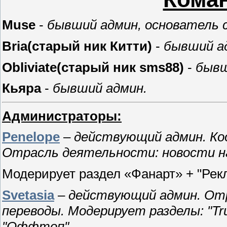
Muse
-
бывший админ, основатель 
Bria(старый ник Китти)
-
бывший а
Obliviate(старый ник sms88)
-
бывш
Кьяра
-
бывший админ.
Администраторы:
Penelope
–
действующий админ. Ко
Отрасль деятельности: новости на
Модерирует раздел «Фанарт» + "Рек
Svetasia
–
действующий админ. Отр
переводы. Модерирует разделы: "Tru
"Оффтоп".