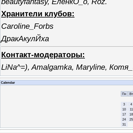
beautyfantasy, ЕленкО_о, Roz.
Хранители клубов:
Caroline_Forbs
ДракАкулЙха
Контакт-модераторы:
LiNa^=), Amalgamka, Maryline, Котя
Calendar
Пн
Вт
3
4
10
11
17
18
24
25
31