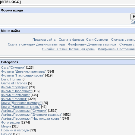
[
SITE LOGO
]
Форма входа
В
Ст
Меню сайта
Правила сайта
Скачать фильмы Саги Сумерки
Скачать саунт
Скачать саунтрек Дневники вампира
Фанфикшен Дневники вампира
Скачать 
Онлайн 5 Сезон Настоящая кровь
Фанфикшен Настоящая
Categories
Сага "Сумерки"
[123]
Фильмы "Дневники вампира"
[694]
Фильмы "Настоящая кровь"
[419]
Being Human
[6]
Game of Thrones
[5]
Фильм "Сумерки"
[23]
Фильм "Новолуние"
[116]
Фильм "Затмение"
[145]
Фильм "Рассвет"
[329]
Книги "Дневники вампира"
[20]
Книги "Настоящая кровь"
[41]
Актёры/Персонажи "Сумерки"
[1519]
Актёры/Персонажи "Дневники вампира"
[652]
Актёры/Персонажи "Настоящая кровь"
[674]
Фотографии
[1974]
Медиа
[313]
Премии и награды
[93]
Разное
[173]