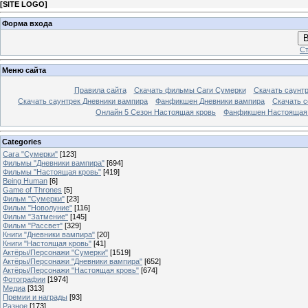
[
SITE LOGO
]
Форма входа
В
Ст
Меню сайта
Правила сайта
Скачать фильмы Саги Сумерки
Скачать саунт
Скачать саунтрек Дневники вампира
Фанфикшен Дневники вампира
Скачать 
Онлайн 5 Сезон Настоящая кровь
Фанфикшен Настоящая
Categories
Сага "Сумерки"
[123]
Фильмы "Дневники вампира"
[694]
Фильмы "Настоящая кровь"
[419]
Being Human
[6]
Game of Thrones
[5]
Фильм "Сумерки"
[23]
Фильм "Новолуние"
[116]
Фильм "Затмение"
[145]
Фильм "Рассвет"
[329]
Книги "Дневники вампира"
[20]
Книги "Настоящая кровь"
[41]
Актёры/Персонажи "Сумерки"
[1519]
Актёры/Персонажи "Дневники вампира"
[652]
Актёры/Персонажи "Настоящая кровь"
[674]
Фотографии
[1974]
Медиа
[313]
Премии и награды
[93]
Разное
[173]