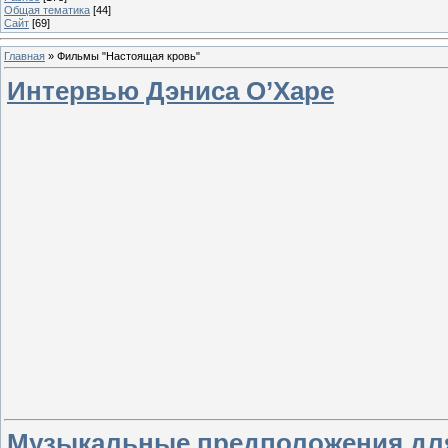
Общая тематика
[44]
Сайт
[69]
Главная
»
Фильмы "Настоящая кровь"
Интервью Дэниса О’Харе
Музыкальные предположения для к