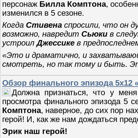
персонаж
Билла Комптона
, особен
изменился в 5 сезоне.
Когда
Стивена
спросили, что он д
возможно, навредит
Сьюки
в следу
устроил
Джессике
в предпоследнем
«Это и драматично, и захватывающ
смотреть, но так тому и быть. 
Обзор финального эпизода 5х12 
Должна признаться, что у мен
просмотра финального эпизода 5 с
Комптона
, наверное, до сих пор н
герой! И, как же нам дождаться пре
Эрик наш герой!