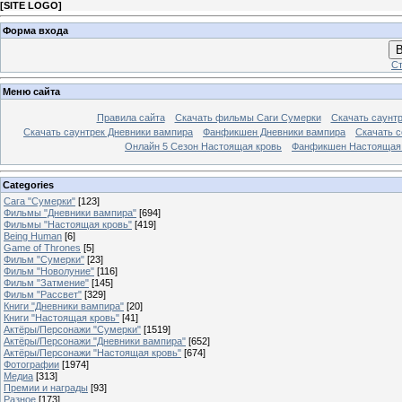
[
SITE LOGO
]
Форма входа
В
Ст
Меню сайта
Правила сайта
Скачать фильмы Саги Сумерки
Скачать саунт
Скачать саунтрек Дневники вампира
Фанфикшен Дневники вампира
Скачать 
Онлайн 5 Сезон Настоящая кровь
Фанфикшен Настоящая
Categories
Сага "Сумерки"
[123]
Фильмы "Дневники вампира"
[694]
Фильмы "Настоящая кровь"
[419]
Being Human
[6]
Game of Thrones
[5]
Фильм "Сумерки"
[23]
Фильм "Новолуние"
[116]
Фильм "Затмение"
[145]
Фильм "Рассвет"
[329]
Книги "Дневники вампира"
[20]
Книги "Настоящая кровь"
[41]
Актёры/Персонажи "Сумерки"
[1519]
Актёры/Персонажи "Дневники вампира"
[652]
Актёры/Персонажи "Настоящая кровь"
[674]
Фотографии
[1974]
Медиа
[313]
Премии и награды
[93]
Разное
[173]