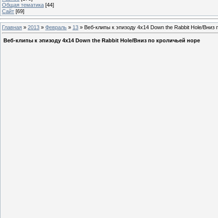
Общая тематика
[44]
Сайт
[69]
Главная
»
2013
»
Февраль
»
13
» Веб-клипы к эпизоду 4х14 Down the Rabbit Hole/Вниз 
Веб-клипы к эпизоду 4х14 Down the Rabbit Hole/Вниз по кроличьей норе