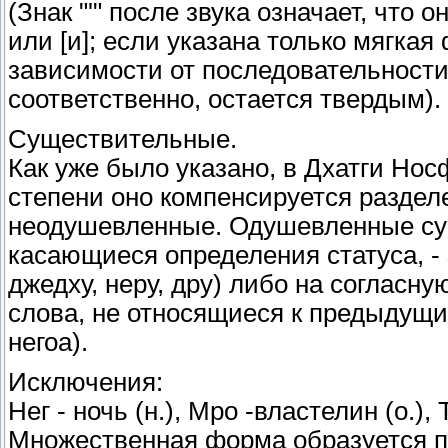
(Знак "'" после звука означает, что о
или [и]; если указана только мягкая
зависимости от последовательности 
соответственно, остается твердым).
Существительные.
Как уже было указано, в Дхатги Нос
степени оно компенсируется раздел
неодушевленные. Одушевленные сущ
касающиеся определения статуса, - 
джедху, неру, дру) либо на соглас
слова, не относящиеся к предыдущим 
негоа).
Исключения:
Нег - ночь (н.), Мро -властелин (о.), 
Множественная форма образуется пу