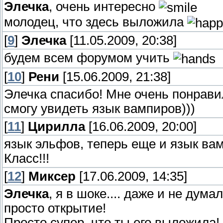
Элечка
, очень интересно
молодец, что здесь выложила
[
9
]
Элечка
[11.05.2009, 20:38]
будем всем форумом учить
[
10
]
Рени
[15.06.2009, 21:38]
Элечка спасибо! Мне очень понрави
смогу увидеть язык вампиров)))
[
11
]
Цирилла
[16.06.2009, 20:00]
язык эльфов, теперь еще и язык вам
Класс!!!
[
12
]
Миксер
[17.06.2009, 14:35]
Элечка
, я в шоке.... даже и не дума
просто открытие!
Просто супер, что ты его выложила!