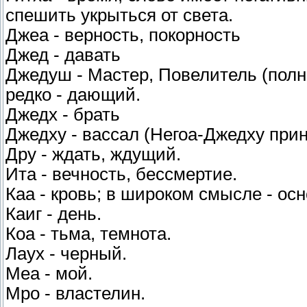
спешить укрыться от света.
Джеа - верность, покорность
Джед - давать
Джедуш - Мастер, Повелитель (полн
редко - дающий.
Джедх - брать
Джедху - вассал (Негоа-Джедху при
Дру - ждать, ждущий.
Ита - вечность, бессмертие.
Каа - кровь; в широком смысле - ос
Каиг - день.
Коа - тьма, темнота.
Лаух - черный.
Меа - мой.
Мро - властелин.