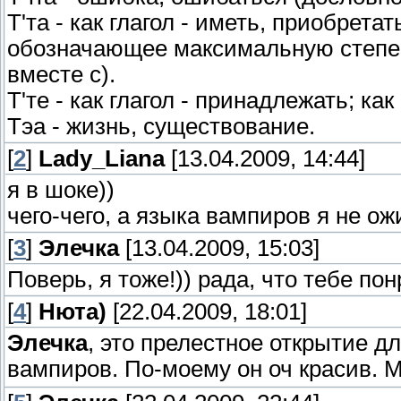
Т'та - как глагол - иметь, приобретат
обозначающее максимальную степень
вместе с).
Т'те - как глагол - принадлежать; как
Тэа - жизнь, существование.
[
2
]
Lady_Liana
[13.04.2009, 14:44]
я в шоке))
чего-чего, а языка вампиров я не ож
[
3
]
Элечка
[13.04.2009, 15:03]
Поверь, я тоже!)) рада, что тебе по
[
4
]
Нюта)
[22.04.2009, 18:01]
Элечка
, это прелестное открытие д
вампиров. По-моему он оч красив. 