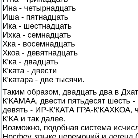
Ина - четырнадцать
Иша - пятнадцать
Ика - шестнадцать
Ихка - семнадцать
Хка - восемнадцать
Хкоа - девятнадцать
К'ка - двадцать
К'ката - двести
К'катара - две тысячи.
Таким образом, двадцать два в Дхат
К'КАМАА, двести пятьдесят шесть -
девять - ИР-К'КАТА ГРА-К'КАХКОА, 
К'КА и так далее.
Возможно, подобная система исчисл
Носфеу, языке церемоний и легенд 