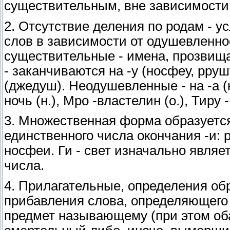
существительным, вне зависимости о
2. Отсутствие деления по родам - у
слов в зависимости от одушевленн
существительные - имена, прозвища
- заканчиваются на -у (носфеу, рруш
(джедуш). Неодушевленные - на -а (ка
ночь (н.), Мро -властелин (о.), Тиру 
3. Множественная форма образуетс
единственного числа окончания -и: 
носфеи. Ги - свет изначально явля
числа.
4. Прилагательные, определения об
прибавления слова, определяющего 
предмет называющему (при этом оба 