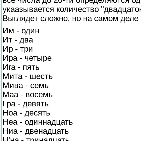
укаазывается количество "двадцаток",
Выглядет сложно, но на самом деле 
Им - один
Ит - два
Ир - три
Ира - четыре
Ига - пять
Мита - шесть
Мива - семь
Маа - восемь
Гра - девять
Ноа - десять
Неа - одиннадцать
Ниа - двенадцать
Н'на - тринадцать