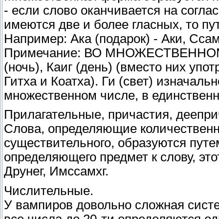
- если слово оканчивается на соглас
имеются две и более гласных, то пу
Например: Ака (подарок) - Аки, Ссамх
Примечание: ВО МНОЖЕСТВЕННО
(ночь), Каиг (день) (вместо них уп
Гитха и Коатха). Ги (свет) изначал
множественном числе, в единственн
Прилагательные, причастия, деепри
Слова, определяющие количественн
существительного, образуются путе
определяющего предмет к слову, эт
Друнег, Имссамхг.
Числительные.
У вампиров довольно сложная систе
все числа до 20-ти определяются од