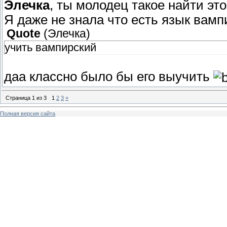
Элечка
, ты молодец такое найти это
Я даже не знала что есть язык вамп
Quote
(
Элечка
)
учить вампирский
даа классно было бы его выучить
Страница
1
из
3
1
2
3
»
Полная версия сайта