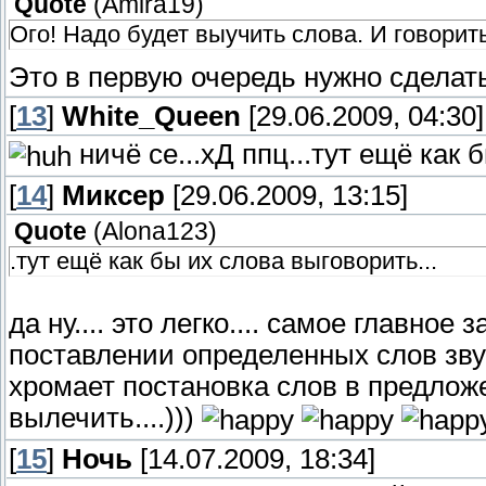
Quote
(
Amira19
)
Ого! Надо будет выучить слова. И говорит
Это в первую очередь нужно сделат
[
13
]
White_Queen
[29.06.2009, 04:30]
ничё се...хД ппц...тут ещё как 
[
14
]
Миксер
[29.06.2009, 13:15]
Quote
(
Alona123
)
.тут ещё как бы их слова выговорить...
да ну.... это легко.... самое главно
поставлении определенных слов звуки
хромает постановка слов в предлож
вылечить....)))
[
15
]
Ночь
[14.07.2009, 18:34]