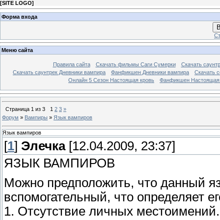
[
SITE LOGO
]
Форма входа
В
Ст
Меню сайта
Правила сайта
Скачать фильмы Саги Сумерки
Скачать саунт
Скачать саунтрек Дневники вампира
Фанфикшен Дневники вампира
Скачать 
Онлайн 5 Сезон Настоящая кровь
Фанфикшен Настоящая
Страница
1
из
3
1
2
3
»
Форум
»
Вампиры
»
Язык вампиров
Язык вампиров
[
1
]
Элечка
[12.04.2009, 23:37]
ЯЗЫК ВАМПИРОВ
Можно предположить, что данный яз
вспомогательный, что определяет ег
1. Отсутствие личных местоимений.