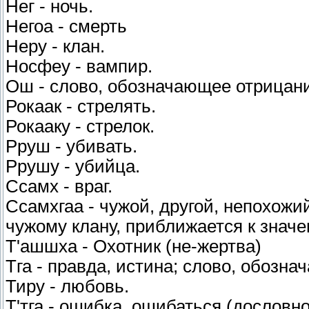
Нег - ночь.
Негоа - смерть
Неру - клан.
Носфеу - вампир.
Ош - слово, обозначающее отрицан
Рокаак - стрелять.
Рокааку - стрелок.
Рруш - убивать.
Ррушу - убийца.
Ссамх - враг.
Ссамхгаа - чужой, другой, непохожи
чужому клану, приближается к знач
Т'ашшха - Охотник (не-жертва)
Тга - правда, истина; слово, обозна
Тиру - любовь.
Т'тга - ошибка, ошибаться (дословн