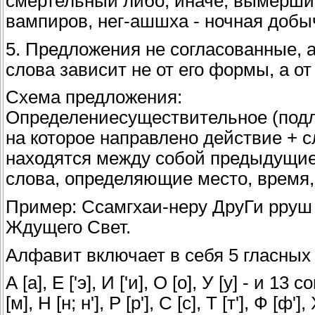
смертельный либо, иначе, вымерши
вампиров, нег-ашшха - ночная добыч
5. Предложения не согласованные, а
слова зависит не от его формы, а о
Схема предложения:
Определениесуществительное (под
на которое направлено действие + 
находятся между собой предыдущие 
слова, определяющие место, время,
Пример: Ссамгхаи-неру ДруГи рруш 
Ждущего Свет.
Алфавит включает в себя 5 гласных 
А [а], Е ['э], И ['и], О [о], У [у] - и 13 с
[м], Н [н; н'], Р [р'], С [с], Т [т'], Ф [ф'],