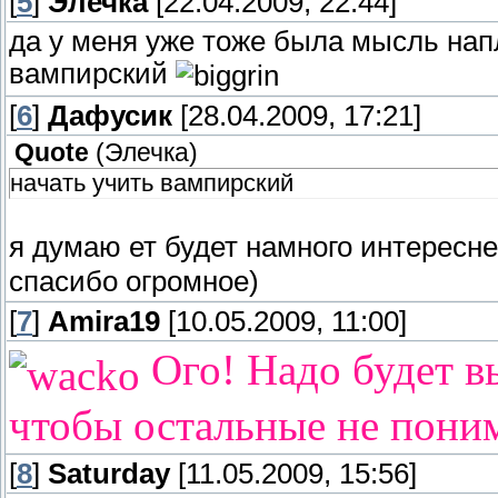
[
5
]
Элечка
[22.04.2009, 22:44]
да у меня уже тоже была мысль напл
вампирский
[
6
]
Дафусик
[28.04.2009, 17:21]
Quote
(
Элечка
)
начать учить вампирский
я думаю ет будет намного интересне
спасибо огромное)
[
7
]
Amira19
[10.05.2009, 11:00]
Ого! Надо будет вы
чтобы остальные не пони
[
8
]
Saturday
[11.05.2009, 15:56]