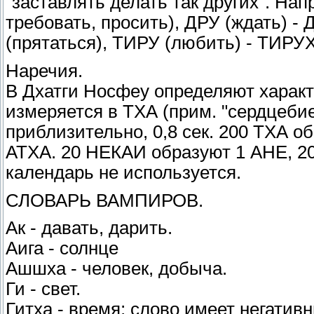
"заставлять делать так других". Нап
требовать, просить), ДРУ (ждать) - 
(прятаться), ТИРУ (любить) - ТИРУХ 
Наречия.
В Дхатги Носфеу определяют характ
измеряется в ТХА (прим. "сердцебие
приблизительно, 0,8 сек. 200 ТХА о
АТХА. 20 НЕКАИ образуют 1 АНЕ, 20
календарь не используется.
СЛОВАРЬ ВАМПИРОВ.
Ак - давать, дарить.
Аига - солнце
Ашшха - человек, добыча.
Ги - свет.
Гитха - время; слово имеет негатив