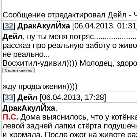
Сообщение отредактировал
Дейл
-
[
32
]
ДракАкулЙха
[06.04.2013, 01:31
Дейл
, ну ты меня потряс................
рассказ про реальную заботу о животном
не реально...
Восхитил-удивил)))) Молодец, здоро
жду продолжения))))
[
33
]
Дейл
[06.04.2013, 17:28]
ДракАкулЙха
,
П.С.
Дома выяснилось, что у котёнка
левой задней лапки стёрта подушечк
и хромала. После ожог на животе ра