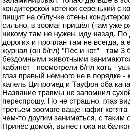
заламинировал. Топаю дальше в зоом
кондитерской котёнок серенький с к
пищит на облучке стены кондитерско
сильно, в зоомаг пришёл (там уже р
никому там не нужен, иду назад. По 
дорогих и проплан там не всегда, а 
журнал (он б/пл) "Пёс и кот" - там 
бездомными животными занимаются, 
кабинет - посмотрели б/пл хоть - уш
глаз правый немного не в порядке - 
капель Ципромед и Тауфон оба капат
Название травмы не запомнил сухой
переспрошу. Но не страшно, глаз види
третьем зоомаге ваще нафиг котята 
чем-то другим заниматься, с таким 
Принёс домой, вынес пока на балк