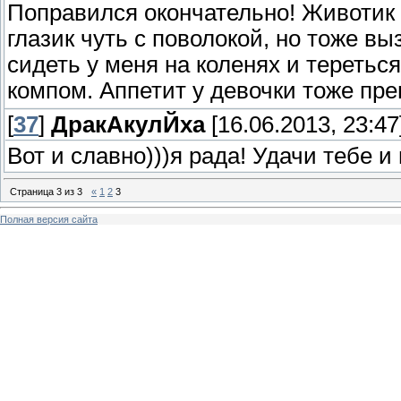
Поправился окончательно! Животик 
глазик чуть с поволокой, но тоже в
сидеть у меня на коленях и тереться
компом. Аппетит у девочки тоже пр
[
37
]
ДракАкулЙха
[16.06.2013, 23:47
Вот и славно)))я рада! Удачи тебе и
Страница
3
из
3
«
1
2
3
Полная версия сайта