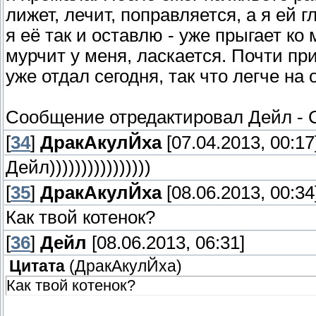
лижет, лечит, поправляется, а я ей г
я её так и оставлю - уже прыгает ко
мурчит у меня, ласкается. Почти при
уже отдал сегодня, так что легче на 
Сообщение отредактировал
Дейл
-
[
34
]
ДракАкулЙха
[07.04.2013, 00:17
Дейл))))))))))))))))
[
35
]
ДракАкулЙха
[08.06.2013, 00:34
Как твой котенок?
[
36
]
Дейл
[08.06.2013, 06:31]
Цитата
(
ДракАкулЙха
)
Как твой котенок?