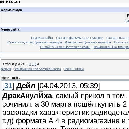
[
SITE LOGO
]
Форма входа
В
Ст
Меню сайта
Правила сайта
Скачать фильмы Саги Сумерки
Скачать саунт
Скачать саунтрек Дневники вампира
Фанфикшен Дневники вампира
Скачать 
Онлайн 5 Сезон Настоящая кровь
Фанфикшен Настоящая
Страница
3
из
3
«
1
2
3
Форум
»
Фанфикшен The Vampire Diaries
»
Мини - стихи.
Мини - стихи.
[
31
]
Дейл
[04.04.2013, 05:39]
ДракАкулЙха
, самый прикол в том,
сочинил, а 30 марта пошёл купить 2 
раскладки характеристик радиодета
т.д) формата А 4 в радиомагазине и