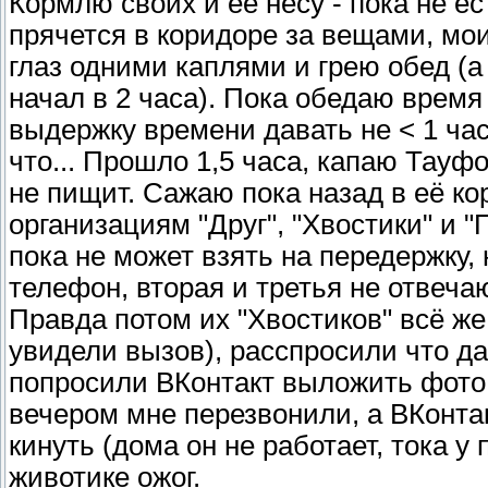
Кормлю своих и её несу - пока не ест
прячется в коридоре за вещами, мои
глаз одними каплями и грею обед (а 
начал в 2 часа). Пока обедаю время
выдержку времени давать не < 1 час
что... Прошло 1,5 часа, капаю Тауфо
не пищит. Сажаю пока назад в её к
организациям "Друг", "Хвостики" и 
пока не может взять на передержку
телефон, вторая и третья не отвечаю
Правда потом их "Хвостиков" всё же
увидели вызов), расспросили что да 
попросили ВКонтакт выложить фото,
вечером мне перезвонили, а ВКонта
кинуть (дома он не работает, тока у
животике ожог.