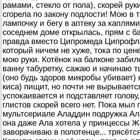
рамами, стекло от пола), скорей рук
сгорела по закону подлости! Мою в 
лампочку и бегу в аптеку за каплям
соседнем доме открылась, прям с ба
правда вместо Ципромеда Ципрофлакс
который ничем не хуже, тока по цене
мою руки. Котёнок на балконе забил
ванну табуретку, сажаю и начинаю
(оно будь здоров микробы убивает) 
киса) пищит, но почти не вырывается
успокаивается и подставляет голову,
глистов скорей всего нет. Пока мыл 
мультсериале Аладдин подружка Алад
она даже Ала хотела у принцессы Ж
заворачиваю в полотенце... трясётс